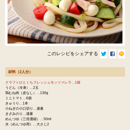
このレシピをシェアする
材料（2人分）
クラフトひとくちフレッシュモッツァレラ…1袋
うどん（冷凍）…2玉
鶏むね肉（皮なし）…130g
ミニトマト…6個
きゅうり…1本
小ねぎの小口切り…適量
きざみのり…適量
めんつゆ（三倍濃縮）…50ml
水（めんつゆ用）…大さじ2