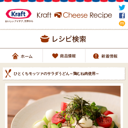
ひとくちモッツァのサラダうどん～鶏むね肉使用～