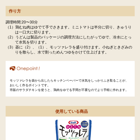
作り方
調理時間:20〜30分
（1）鶏むね肉はゆでて手でさきます。ミニトマトは半分に切り、きゅうり
は一口大に切ります。
（2）うどんは製品のパッケージの調理方法にしたがってゆで、冷水にとっ
て水気を切ります。
（3）器に（2）、（1）、モッツァレラを盛り付けます。小ねぎときざみの
りを散らし、水で割っためんつゆをかけて仕上げます。
モッツァレラを袋から出したらキッチンペーパーで水気をしっかりふき取ることが、
おいしく作るポイントです。
市販のサラダチキンを使うと、鶏肉をゆでる手間が不要なのでより手軽に作れます。
使用している商品