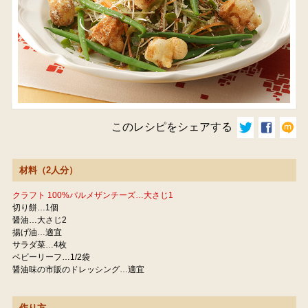
このレシピをシェアする
材料（2人分）
クラフト 100%パルメザンチーズ…大さじ1
切り餅…1個
醤油…大さじ2
揚げ油…適宜
サラダ菜…4枚
ベビーリーフ…1/2袋
醤油味の市販のドレッシング…適宜
作り方