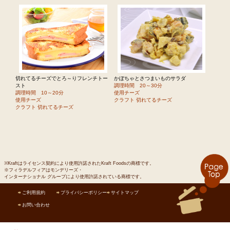
切れてるチーズでとろ～りフレンチトー
かぼちゃとさつまいものサラダ
スト
調理時間 20～30分
調理時間 10～20分
使用チーズ
使用チーズ
クラフト 切れてるチーズ
クラフト 切れてるチーズ
※Kraftはライセンス契約により使用許諾されたKraft Foodsの商標です。
※フィラデルフィアはモンデリーズ・
インターナショナル グループにより使用許諾されている商標です。
ご利用規約
プライバシーポリシー
サイトマップ
お問い合わせ