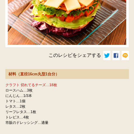
このレシピをシェアする
材料（直径16cm丸型1台分）
クラフト 切れてるチーズ…18枚
ロースハム…3枚
にんじん…1/3本
トマト…1個
レタス…2枚
リーフレタス…1枚
トレビス…4枚
市販のドレッシング…適量