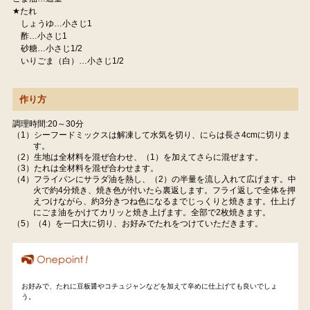
★たれ
しょうゆ…小さじ1
酢…小さじ1
砂糖…小さじ1/2
いりごま（白）…小さじ1/2
作り方
調理時間:20～30分
（1）シーフードミックスは解凍して水気を切り、にらは長さ4cmに切りま
す。
（2）生地は全材料を混ぜ合わせ、（1）を加えてさらに混ぜます。
（3）たれは全材料を混ぜ合わせます。
（4）フライパンにサラダ油を熱し、（2）の半量を流し入れて広げます。中
火で約4分焼き、焼き色が付いたら裏返します。フライ返しで全体を押
えつけながら、約3分きつね色になるまでじっくりと焼きます。仕上げ
にごま油をかけてカリッと焼き上げます。全部で2枚焼きます。
（5）（4）を一口大に切り、お好みでたれをつけていただきます。
お好みで、たれに豆板醤やコチュジャンなどを加えて辛めに仕上げても良いでしょ
う。