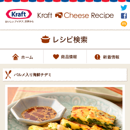
パルメ入り海鮮チヂミ