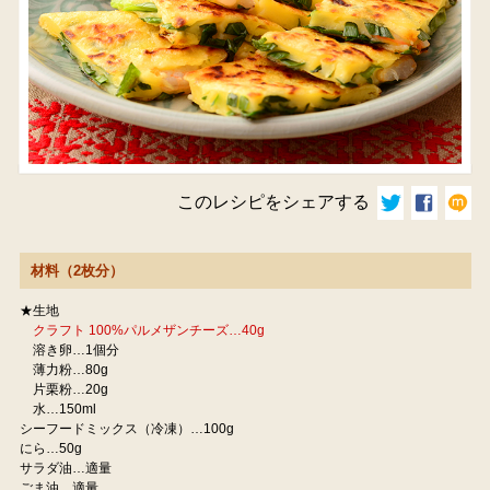
このレシピをシェアする
材料（2枚分）
★生地
クラフト 100%パルメザンチーズ…40g
溶き卵…1個分
薄力粉…80g
片栗粉…20g
水…150ml
シーフードミックス（冷凍）…100g
にら…50g
サラダ油…適量
ごま油…適量