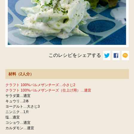
このレシピをシェアする
材料（2人分）
クラフト 100%パルメザンチーズ…小さじ2
クラフト 100%パルメザンチーズ（仕上げ用）…適宜
サラダ菜…適宜
キュウリ…2本
ヨーグルト…大さじ3
ニンニク…1片
塩…適宜
コショウ…適宜
カルダモン…適宜