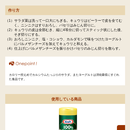
作り方
（1）サラダ菜は洗って一口大にちぎる。キュウリはピーラーで皮を全てむ
く。ニンニクはすりおろし、パセリはみじん切りに。
（2）キュウリの皮は全部むき、縦に4等分に切ってスティック状にした後、
そぎ切りにする。
（3）おろしニンニク、塩・コショウ、カルダモンで味をつけたヨーグルト
にパルメザンチーズを加えてキュウリと和える。
（4）仕上げにパルメザンチーズを振りかけパセリのみじん切りを散らす。
カロリー控えめでカルシウムたっぷりのサラダ。またヨーグルトは消化吸収にすぐれ
た食品です。
使用している商品