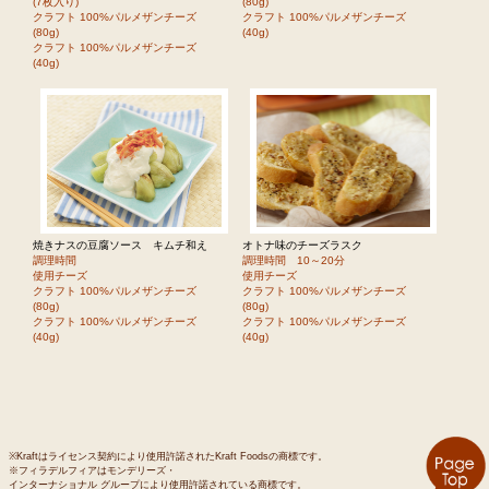
(7枚入り)
(80g)
クラフト 100%パルメザンチーズ
クラフト 100%パルメザンチーズ
(80g)
(40g)
クラフト 100%パルメザンチーズ
(40g)
焼きナスの豆腐ソース キムチ和え
オトナ味のチーズラスク
調理時間
調理時間 10～20分
使用チーズ
使用チーズ
クラフト 100%パルメザンチーズ
クラフト 100%パルメザンチーズ
(80g)
(80g)
クラフト 100%パルメザンチーズ
クラフト 100%パルメザンチーズ
(40g)
(40g)
※Kraftはライセンス契約により使用許諾されたKraft Foodsの商標です。
※フィラデルフィアはモンデリーズ・
インターナショナル グループにより使用許諾されている商標です。