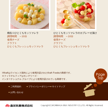
桃缶☆ひとくちモッツァレラ
ひとくちモッツァレラのカプレーゼ漬け
調理時間 ～10分
調理時間 ～10分
使用チーズ
使用チーズ
クラフト
クラフト
ひとくちフレッシュモッツァレラ
ひとくちフレッシュモッツァレラ
※Kraftはライセンス契約により使用許諾されたKraft Foodsの商標です。
※フィラデルフィアはモンデリーズ・
インターナショナル グループにより使用許諾されている商標です。
ご利用規約
プライバシーポリシー
サイトマップ
お問い合わせ