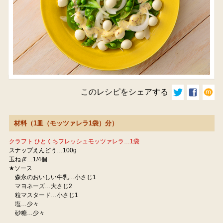
このレシピをシェアする
材料（1皿（モッツァレラ1袋）分）
クラフト ひとくちフレッシュモッツァレラ…1袋
スナップえんどう…100g
玉ねぎ…1/4個
★ソース
森永のおいしい牛乳…小さじ1
マヨネーズ…大さじ2
粒マスタード…小さじ1
塩…少々
砂糖…少々