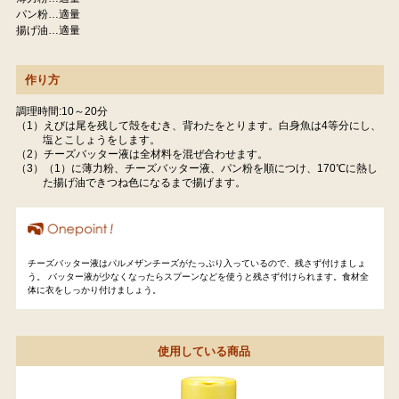
パン粉…適量
揚げ油…適量
作り方
調理時間:10～20分
（1）えびは尾を残して殻をむき、背わたをとります。白身魚は4等分にし、
塩とこしょうをします。
（2）チーズバッター液は全材料を混ぜ合わせます。
（3）（1）に薄力粉、チーズバッター液、パン粉を順につけ、170℃に熱し
た揚げ油できつね色になるまで揚げます。
チーズバッター液はパルメザンチーズがたっぷり入っているので、残さず付けましょ
う。 バッター液が少なくなったらスプーンなどを使うと残さず付けられます。食材全
体に衣をしっかり付けましょう。
使用している商品