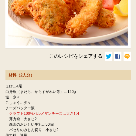
このレシピをシェアする
材料（2人分）
えび…4尾
白身魚（まだら、からすがれい等）…120g
塩…少々
こしょう…少々
チーズバッター液
クラフト100%パルメザンチーズ…大さじ4
薄力粉…大さじ2
森永のおいしい牛乳…50ml
パセリのみじん切り…小さじ2
薄力粉…適量