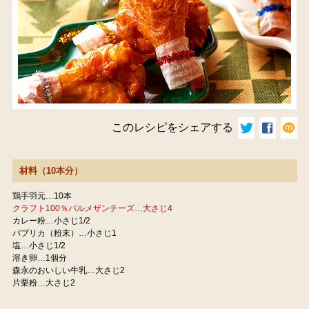
このレシピをシェアする
材料（10本分）
鶏手羽元…10本
クラフト100％パルメザンチーズ…大さじ4
カレー粉…小さじ1/2
パプリカ（粉末）…小さじ1
塩…小さじ1/2
溶き卵…1個分
森永のおいしい牛乳…大さじ2
片栗粉…大さじ2