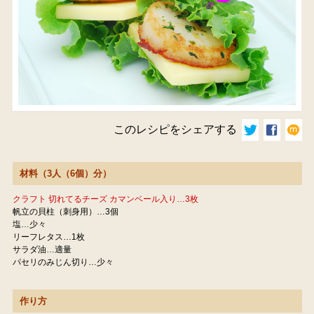
このレシピをシェアする
材料（3人（6個）分）
クラフト 切れてるチーズ カマンベール入り…3枚
帆立の貝柱（刺身用）…3個
塩…少々
リーフレタス…1枚
サラダ油…適量
パセリのみじん切り…少々
作り方