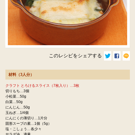
このレシピをシェアする
材料（3人分）
クラフト とろけるスライス（7枚入り）…3枚
切りもち…3個
小松菜…50g
白菜…50g
にんじん…50g
玉ねぎ…1/4個
にんにくの薄切り…1片分
固形スープの素…1個（5g）
塩・こしょう…各少々
サラダ油…適量