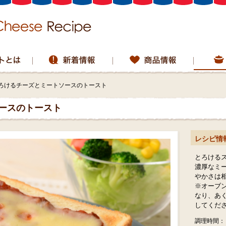
ろけるチーズとミートソースのトースト
ースのトースト
レシピ情
とろける
濃厚なミ
やかさは
※オーブ
なり、あ
してくだ
調理時間：