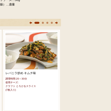
トソース…30g
燥）…適量
レバニラ炒め キムチ味
もりもりひじきトースト
調理時間:20～30分
調理時間:～10分
使用チーズ:
使用チーズ:
クラフト とろけるスライス
クラフト とろけるスライス
(7枚入り)
(7枚入り)