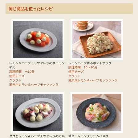
同じ商品を使ったレシピ
レモン＆ハーブモッツァレラのサーモン
レモンハーブ香るポテトサラダ
和え
調理時間 10〜20分
調理時間 〜10分
使用チーズ
使用チーズ
クラフト
クラフト
瀬戸内レモン＆ハーブモッツァレラ
瀬戸内レモン＆ハーブモッツァレラ
タコとレモン＆ハーブモツァレラのカル
簡単！レモンクリームパスタ