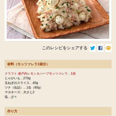
このレシピをシェアする
材料（モッツァレラ1袋分）
クラフト 瀬戸内レモン＆ハーブモッツァレラ…1袋
じゃがいも…270g
玉ねぎのスライス…40g
ツナ（缶詰）…1缶（80g）
マヨネーズ…大さじ2
塩…少々
作り方