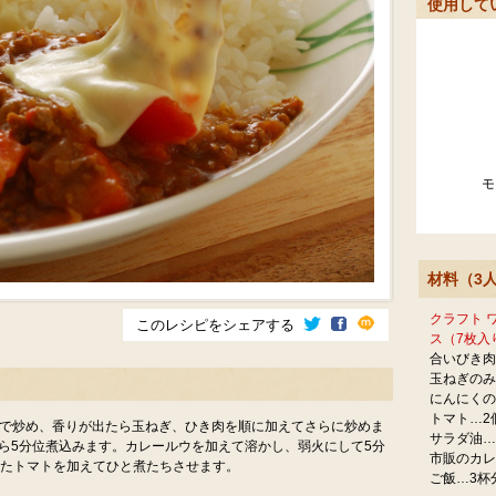
使用して
モ
材料（3
クラフト 
このレシピをシェアする
ス（7枚入
合いびき肉…
玉ねぎのみ
にんにくの
トマト…2
火で炒め、香りが出たら玉ねぎ、ひき肉を順に加えてさらに炒めま
サラダ油…
から5分位煮込みます。カレールウを加えて溶かし、弱火にして5分
市販のカレ
したトマトを加えてひと煮たちさせます。
ご飯…3杯