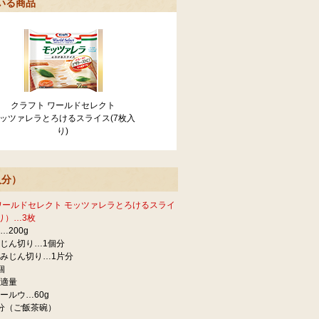
いる商品
クラフト ワールドセレクト
ッツァレラとろけるスライス(7枚入
り)
人分）
ワールドセレクト モッツァレラとろけるスライ
り）…3枚
200g
じん切り…1個分
みじん切り…1片分
個
適量
ールウ…60g
分（ご飯茶碗）