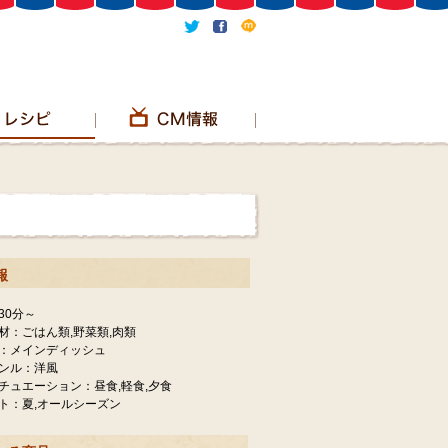
報
30分～
材：ごはん類,野菜類,肉類
：メインディッシュ
ンル：洋風
チュエーション：昼食,軽食,夕食
ト：夏,オールシーズン