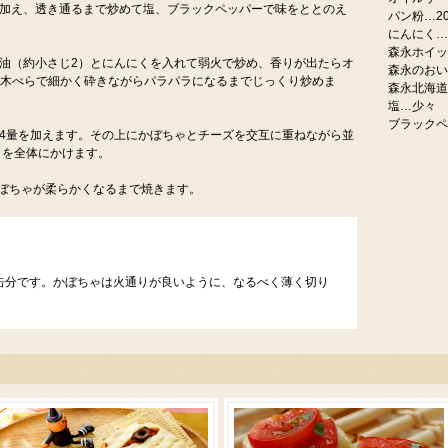
を加え、透き通るまで炒めて塩、ブラックペッパーで味をととのえ
パン粉…20
にんにく…1
森永ホイップ
油（約小さじ2）とにんにくを入れて弱火で炒め、香りが出たらオ
森永のおい
。木べらで細かく砕きながらパラパラになるまでじっくり炒めま
森永北海道
塩…少々
ブラックペ
3/4量を加えます。その上にかぼちゃとチーズを交互に重ねながら並
）を全体にかけます。
かぼちゃが柔らかくなるまで焼きます。
2缶分です。かぼちゃは火通りが良いように、なるべく薄く切り