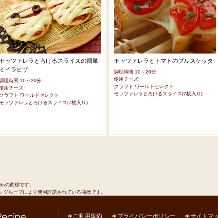
モッツァレラとろけるスライスの簡単
モッツァレラとトマトのブルスケッタ
ミイラピザ
調理時間:10～20分
使用チーズ:
調理時間:10～20分
クラフト ワールドセレクト
使用チーズ:
モッツァレラとろけるスライス(7枚入り)
クラフト ワールドセレクト
モッツァレラとろけるスライス(7枚入り)
odsの商標です。
ル グループにより使用許諾されている商標です。
ご利用規約
プライバシーポリシー
サイトマ