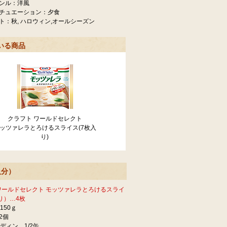
ンル：洋風
チュエーション：夕食
ト：秋, ハロウィン,オールシーズン
いる商品
クラフト ワールドセレクト
ッツァレラとろけるスライス(7枚入
り)
人分）
ワールドセレクト モッツァレラとろけるスライ
り）…4枚
150ｇ
2個
ディン…1/2缶