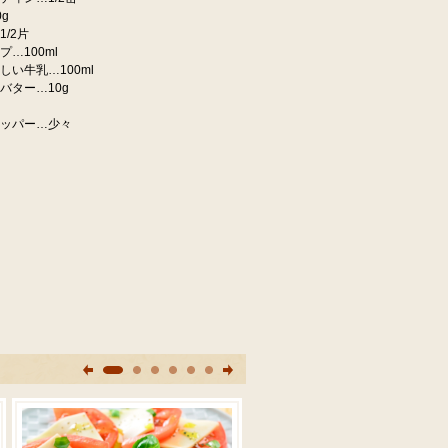
g
/2片
…100ml
しい牛乳…100ml
バター…10g
ッパー…少々