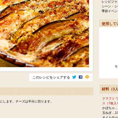
レシピジャ
シーン・シ
季節イベン
使用して
モ
このレシピをシェアする
材料（3
クラフト 
りにします。チーズは半分に切ります。
ス（7枚入
かぼちゃ…
玉ねぎ…1/
オイルサー