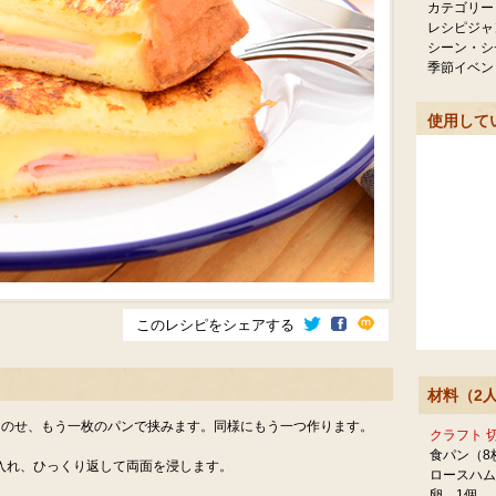
カテゴリー
レシピジャ
シーン・シ
季節イベン
使用して
このレシピをシェアする
材料（2
をのせ、もう一枚のパンで挟みます。同様にもう一つ作ります。
クラフト 
食パン（8
入れ、ひっくり返して両面を浸します。
ロースハム
卵…1個