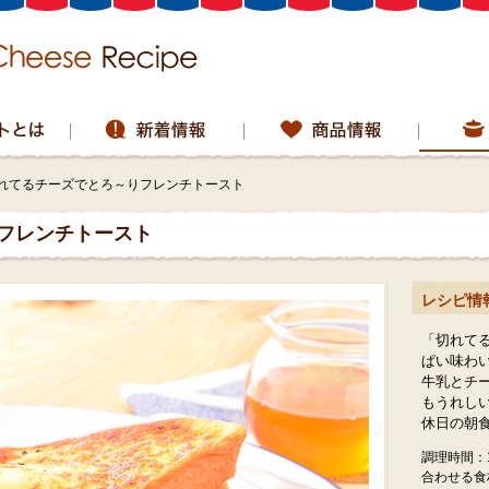
れてるチーズでとろ～りフレンチトースト
フレンチトースト
レシピ情
「切れて
ぱい味わ
牛乳とチ
もうれしい
休日の朝
調理時間：1
合わせる食