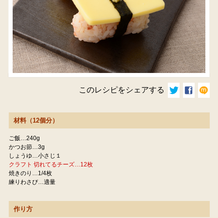
このレシピをシェアする
材料（12個分）
ご飯…240g
かつお節…3g
しょうゆ…小さじ１
クラフト 切れてるチーズ…12枚
焼きのり…1/4枚
練りわさび…適量
作り方