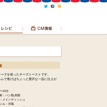
報
チーズを使ったチーズトーストです。
ハムで巻けばちょっと贅沢な一品に仕上が
〜10分
材：パン類,肉類
：メインディッシュ
ンル：洋風