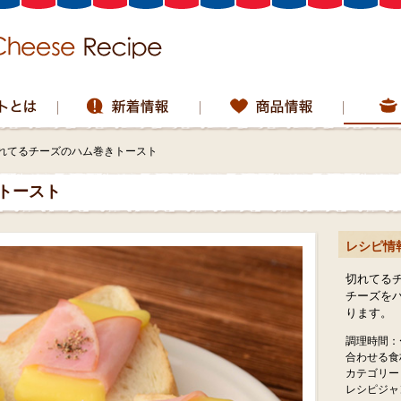
れてるチーズのハム巻きトースト
トースト
レシピ情
切れてる
チーズを
ります。
調理時間：
合わせる食
カテゴリー
レシピジャ