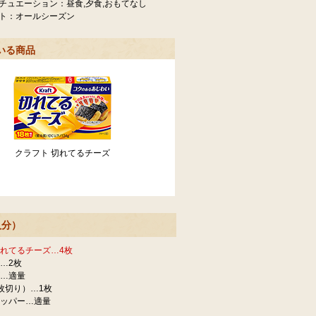
チュエーション：昼食,夕食,おもてなし
ト：オールシーズン
いる商品
クラフト 切れてるチーズ
人分）
れてるチーズ…4枚
…2枚
…適量
枚切り）…1枚
ッパー…適量