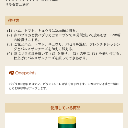
サラダ菜…適宜
作り方
（1）ハム、トマト、キュウリは1cm角に切る。
（2）赤パプリカと黄パプリカはオーブンで10分間焼いて皮をむき、3cm幅
の輪切りにする。
（3）ご飯とハム、トマト、キュウリ、パセリを混ぜ、フレンチドレッシン
グとパルメザンチーズを加えて和える。
（4）器にサラダ菜を敷いて（2）を盛り、（2）の中に（3）を盛り付ける。
仕上げにパルメザンチーズを振ってできあがり。
パプリカにはβ-カロテン、ビタミンC・E が多く含まれます。β-カロテンは油と一緒に
とると吸収率がアップします。
使用している商品