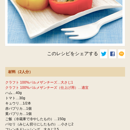
このレシピをシェアする
材料（2人分）
クラフト 100%パルメザンチーズ…大さじ1
クラフト 100%パルメザンチーズ（仕上げ用）…適宜
ハム…40g
トマト…30g
キュウリ…1/2本
赤パプリカ…1個
黄パプリカ…1個
ご飯（冷蔵庫で冷やしたもの）…150g
パセリ（みじん切りにしたもの）…小さじ2
フレンチドレッシング…大さじ2.5