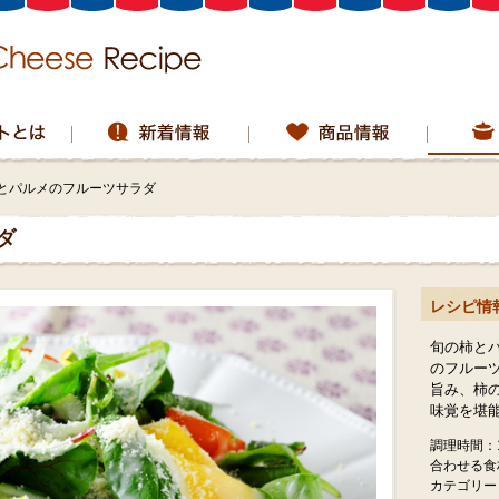
とパルメのフルーツサラダ
ダ
レシピ情
旬の柿と
のフルー
旨み、柿
味覚を堪
調理時間：1
合わせる食
カテゴリー