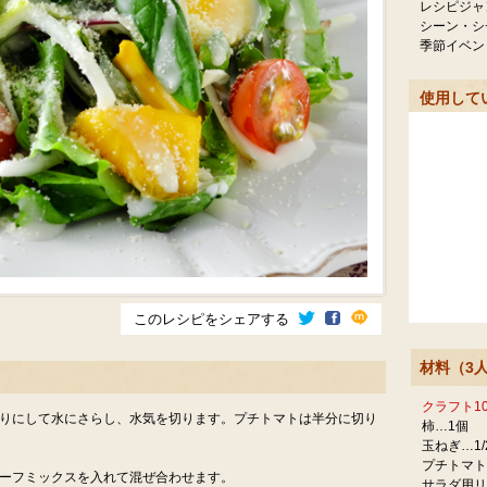
レシピジャ
シーン・シ
季節イベン
使用して
このレシピをシェアする
材料（3
クラフト1
切りにして水にさらし、水気を切ります。プチトマトは半分に切り
柿…1個
玉ねぎ…1/
プチトマト
リーフミックスを入れて混ぜ合わせます。
サラダ用リ