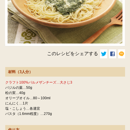
このレシピをシェアする
材料（3人分）
クラフト100%パルメザンチーズ…大さじ3
バジルの葉…50g
松の実…40g
オリーブオイル…80～100ml
にんにく…1片
塩・こしょう…各適宜
パスタ（1.6mm程度）…270g
作り方