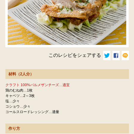
このレシピをシェアする
材料（2人分）
クラフト 100%パルメザンチーズ…適宜
鶏のむね肉…1枚
キャベツ…2～3枚
塩…少々
コショウ…少々
コールスロードレッシング…適量
作り方