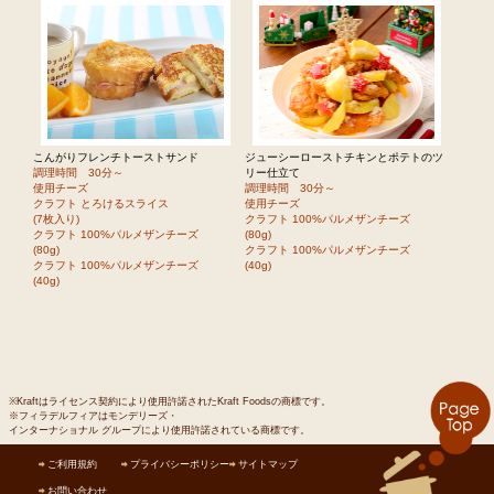
こんがりフレンチトーストサンド
ジューシーローストチキンとポテトのツ
調理時間 30分～
リー仕立て
使用チーズ
調理時間 30分～
クラフト とろけるスライス
使用チーズ
(7枚入り)
クラフト 100%パルメザンチーズ
クラフト 100%パルメザンチーズ
(80g)
(80g)
クラフト 100%パルメザンチーズ
クラフト 100%パルメザンチーズ
(40g)
(40g)
※Kraftはライセンス契約により使用許諾されたKraft Foodsの商標です。
※フィラデルフィアはモンデリーズ・
インターナショナル グループにより使用許諾されている商標です。
ご利用規約
プライバシーポリシー
サイトマップ
お問い合わせ