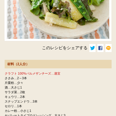
このレシピをシェアする
材料（2人分）
クラフト 100%パルメザンチーズ…適宜
ささみ…2～3本
片栗粉…少々
酒…大さじ1
サラダ菜…2枚
キュウリ…2本
スナップエンドウ…3本
セロリ…1本
カレー粉…小さじ1
セパレートタイプのドレッシング…大さじ3