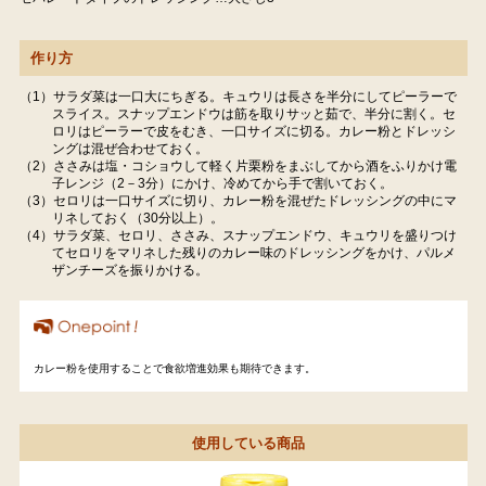
作り方
（1）サラダ菜は一口大にちぎる。キュウリは長さを半分にしてピーラーで
スライス。スナップエンドウは筋を取りサッと茹で、半分に割く。セ
ロリはピーラーで皮をむき、一口サイズに切る。カレー粉とドレッシ
ングは混ぜ合わせておく。
（2）ささみは塩・コショウして軽く片栗粉をまぶしてから酒をふりかけ電
子レンジ（2－3分）にかけ、冷めてから手で割いておく。
（3）セロリは一口サイズに切り、カレー粉を混ぜたドレッシングの中にマ
リネしておく（30分以上）。
（4）サラダ菜、セロリ、ささみ、スナップエンドウ、キュウリを盛りつけ
てセロリをマリネした残りのカレー味のドレッシングをかけ、パルメ
ザンチーズを振りかける。
カレー粉を使用することで食欲増進効果も期待できます。
使用している商品