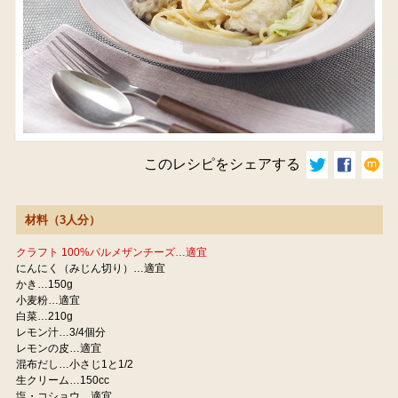
このレシピをシェアする
材料（3人分）
クラフト 100%パルメザンチーズ…適宜
にんにく（みじん切り）…適宜
かき…150g
小麦粉…適宜
白菜…210g
レモン汁…3/4個分
レモンの皮…適宜
混布だし…小さじ1と1/2
生クリーム…150cc
塩・コショウ…適宜