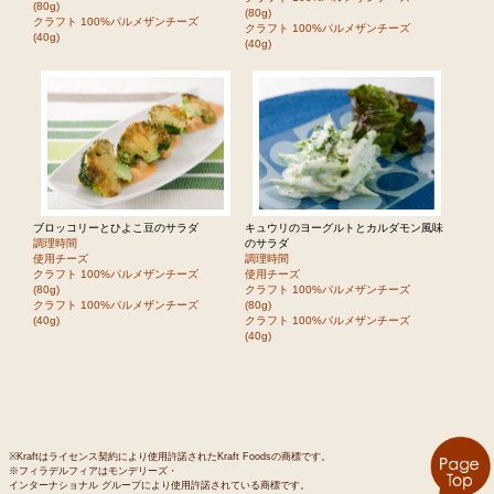
(80g)
(80g)
クラフト 100%パルメザンチーズ
クラフト 100%パルメザンチーズ
(40g)
(40g)
ブロッコリーとひよこ豆のサラダ
キュウリのヨーグルトとカルダモン風味
調理時間
のサラダ
使用チーズ
調理時間
クラフト 100%パルメザンチーズ
使用チーズ
(80g)
クラフト 100%パルメザンチーズ
クラフト 100%パルメザンチーズ
(80g)
(40g)
クラフト 100%パルメザンチーズ
(40g)
※Kraftはライセンス契約により使用許諾されたKraft Foodsの商標です。
※フィラデルフィアはモンデリーズ・
インターナショナル グループにより使用許諾されている商標です。