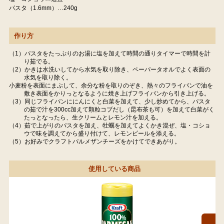
パスタ（1.6mm）…240g
作り方
（1）パスタをたっぷりのお湯に塩を加えて時間の通りタイマーで時間を計
り茹でる。
（2）かきは水洗いしてから水気を取り除き、ペーパータオルでよく表面の
水気を取り除く。
小麦粉を表面にまぶして、余分な粉を取りのぞき、熱々のフライパンで油を
敷き表面をかりっとなるように焼き上げフライパンから引き上げる。
（3）同じフライパンににんにくと白菜を加えて、少し炒めてから、パスタ
の茹で汁を300cc加えて顆粒コブだし（昆布茶も可）を加えて白菜がく
たっとなったら、生クリームとレモン汁を加える。
（4）茹で上がりのパスタを加え、牡蠣を加えてよくかき混ぜ、塩・コショ
ウで味を調えてから盛り付けて、レモンピールを添える。
（5）お好みでクラフトパルメザンチーズをかけてできあがり。
使用している商品