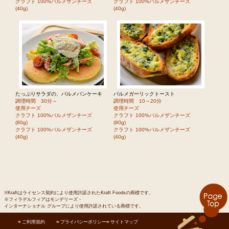
クラフト 100%パルメザンチーズ
クラフト 100%パルメザンチーズ
(40g)
(40g)
たっぷりサラダの、パルメパンケーキ
パルメガーリックトースト
調理時間 30分～
調理時間 10～20分
使用チーズ
使用チーズ
クラフト 100%パルメザンチーズ
クラフト 100%パルメザンチーズ
(80g)
(80g)
クラフト 100%パルメザンチーズ
クラフト 100%パルメザンチーズ
(40g)
(40g)
※Kraftはライセンス契約により使用許諾されたKraft Foodsの商標です。
※フィラデルフィアはモンデリーズ・
インターナショナル グループにより使用許諾されている商標です。
ご利用規約
プライバシーポリシー
サイトマップ