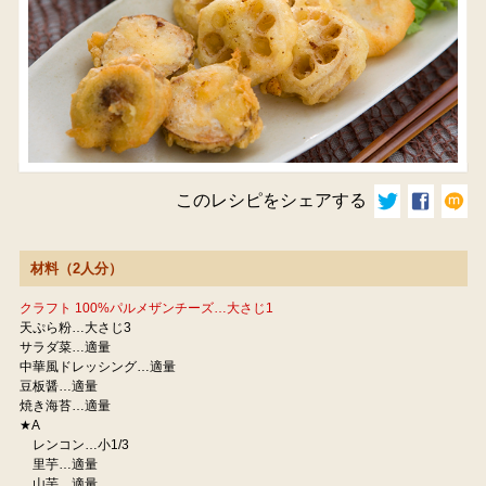
このレシピをシェアする
材料（2人分）
クラフト 100%パルメザンチーズ…大さじ1
天ぷら粉…大さじ3
サラダ菜…適量
中華風ドレッシング…適量
豆板醤…適量
焼き海苔…適量
★A
レンコン…小1/3
里芋…適量
山芋…適量