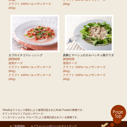
クラフト 100%パルメザンチーズ
(40g)
(40g)
カブのイチゴドレッシング
真鯛とマーシュのカルパッチョ風サラダ
調理時間
調理時間
使用チーズ
使用チーズ
クラフト 100%パルメザンチーズ
クラフト 100%パルメザンチーズ
(80g)
(80g)
クラフト 100%パルメザンチーズ
クラフト 100%パルメザンチーズ
(40g)
(40g)
※Kraftはライセンス契約により使用許諾されたKraft Foodsの商標です。
※フィラデルフィアはモンデリーズ・
インターナショナル グループにより使用許諾されている商標です。
ご利用規約
プライバシーポリシー
サイトマップ