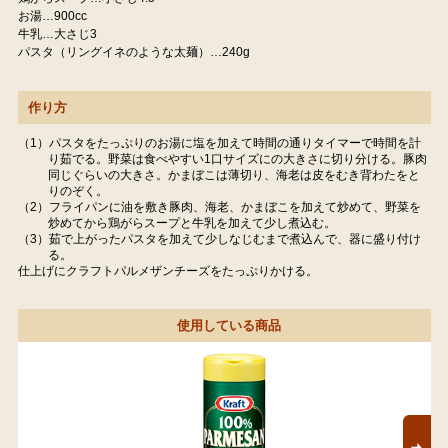
お湯…900cc
牛乳…大さじ3
パスタ（リングイネのような太麺）…240g
作り方
（1）パスタをたっぷりのお湯に塩を加えて時間の通りタイマーで時間を計
り茹でる。野菜は食べやすい1口サイズにの大きさに切り分ける。豚肉
同じぐらいの大きさ。かまぼこは薄切り、海老は皮をむき背わたをと
りのぞく。
（2）フライパンに油を敷き豚肉、海老、かまぼこを加えて炒めて、野菜を
炒めてから鶏がらスープと牛乳を加えて少し煮込む。
（3）茹で上がったパスタを加えて少しなじむまで煮込んで、器に盛り付け
る。
仕上げにクラフトパルメザンチーズをたっぷりかける。
使用している商品