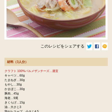
このレシピをシェアする
材料（3人分）
クラフト 100%パルメザンチーズ…適宜
キャベツ…60g
たまねぎ…30g
もやし…30g
かまぼこ…30g
豚肉…45g
海老…9尾
きくらげ…15g
油…大さじ3
鶏がらスープ…小さじ4.5