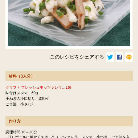
このレシピをシェアする
材料（3人分）
クラフト フレッシュモッツァレラ…1袋
味付けメンマ…60g
小ねぎの小口切り…3本分
ごま油…小さじ2
作り方
調理時間:10～20分
（1）ボールに細かくちぎったモッツァレラ、メンマ、小ねぎ、ごま油を入