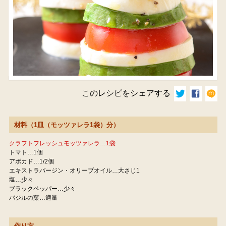
このレシピをシェアする
材料（1皿（モッツァレラ1袋）分）
クラフトフレッシュモッツァレラ…1袋
トマト…1個
アボカド…1/2個
エキストラバージン・オリーブオイル…大さじ1
塩…少々
ブラックペッパー…少々
バジルの葉…適量
作り方