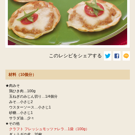
このレシピをシェアする
材料（10個分）
★肉みそ
鶏ひき肉…100g
玉ねぎのみじん切り…1/4個分
みそ…小さじ2
ウスターソース…小さじ1
砂糖…小さじ1
サラダ油…少々
★その他
クラフト フレッシュモッツァレラ…1袋（100g）
ぎょうざの皮…20枚