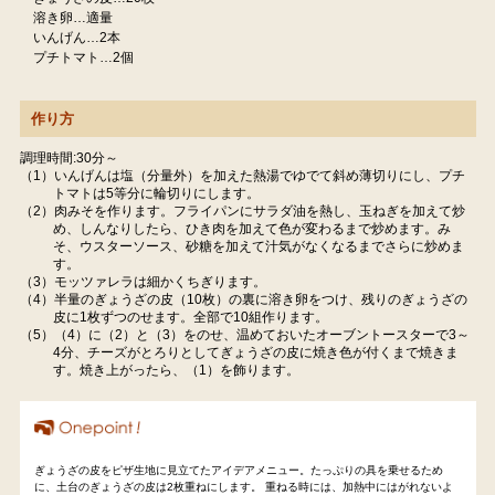
溶き卵…適量
いんげん…2本
プチトマト…2個
作り方
調理時間:30分～
（1）いんげんは塩（分量外）を加えた熱湯でゆでて斜め薄切りにし、プチ
トマトは5等分に輪切りにします。
（2）肉みそを作ります。フライパンにサラダ油を熱し、玉ねぎを加えて炒
め、しんなりしたら、ひき肉を加えて色が変わるまで炒めます。み
そ、ウスターソース、砂糖を加えて汁気がなくなるまでさらに炒めま
す。
（3）モッツァレラは細かくちぎります。
（4）半量のぎょうざの皮（10枚）の裏に溶き卵をつけ、残りのぎょうざの
皮に1枚ずつのせます。全部で10組作ります。
（5）（4）に（2）と（3）をのせ、温めておいたオーブントースターで3～
4分、チーズがとろりとしてぎょうざの皮に焼き色が付くまで焼きま
す。焼き上がったら、（1）を飾ります。
ぎょうざの皮をピザ生地に見立てたアイデアメニュー。たっぷりの具を乗せるため
に、土台のぎょうざの皮は2枚重ねにします。 重ねる時には、加熱中にはがれないよ