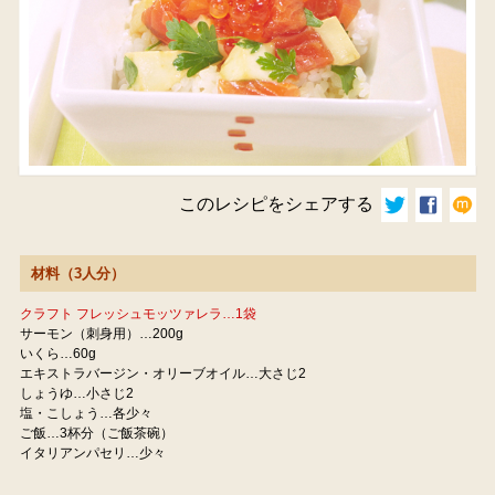
このレシピをシェアする
材料（3人分）
クラフト フレッシュモッツァレラ…1袋
サーモン（刺身用）…200g
いくら…60g
エキストラバージン・オリーブオイル…大さじ2
しょうゆ…小さじ2
塩・こしょう…各少々
ご飯…3杯分（ご飯茶碗）
イタリアンパセリ…少々