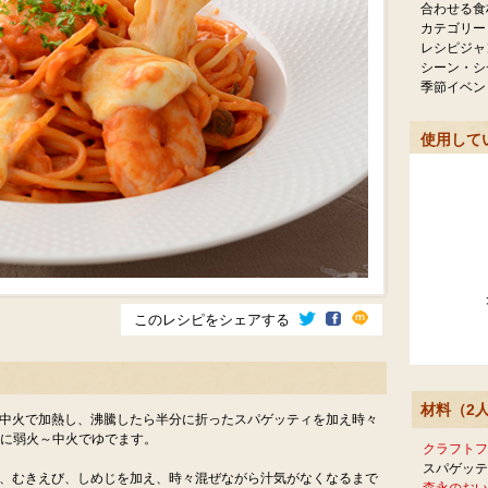
合わせる食
カテゴリー
レシピジャ
シーン・シ
季節イベン
使用して
このレシピをシェアする
材料（2
て中火で加熱し、沸騰したら半分に折ったスパゲッティを加え時々
うに弱火～中火でゆでます。
クラフトフ
スパゲッテ
ス、むきえび、しめじを加え、時々混ぜながら汁気がなくなるまで