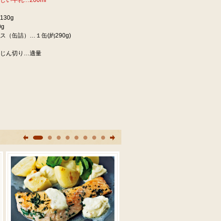
しい牛乳…200ml
30g
g
ス（缶詰）…１缶(約290g)
じん切り…適量