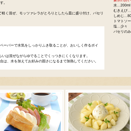
森永のおい
ます。
水…200ml
むきえび…1
て軽く混ぜ、モッツァレラがとろりとしたら皿に盛り付け、パセリ
しめじ…80
トマトソー
塩…少々
パセリのみ
ペーパーで水気をしっかりふき取ることが、おいしく作るポイ
らいは混ぜながらゆでることでくっつきにくくなります。
合は、水を加えてお好みの固さになるまで加熱してください。