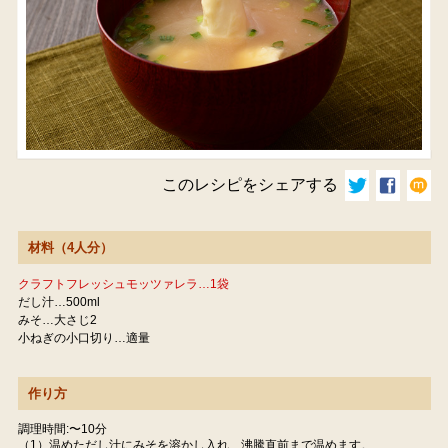
このレシピをシェアする
材料（4人分）
クラフトフレッシュモッツァレラ…1袋
だし汁…500ml
みそ…大さじ2
小ねぎの小口切り…適量
作り方
調理時間:〜10分
（1）温めただし汁にみそを溶かし入れ、沸騰直前まで温めます。